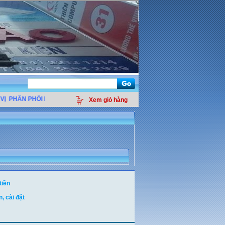
Ị
PHÂN PHỐI LINH KIỆN ĐIỆN TỬ MÁY TÍNH - THIẾT BỊ VĂN PHÒNG - GIẢI PH
Xem giỏ hàng
tiền
, cài đặt