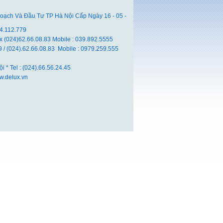
ch Và Đầu Tư TP Hà Nội Cấp Ngày 16 - 05 -
04.112.779
ax (024)62.66.08.83 Mobile : 039.892.5555
29 / (024).62.66.08.83 Mobile : 0979.259.555
 * Tel : (024).66.56.24.45
w.delux.vn