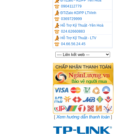
ĐT/Zalo - KDPP Yên Hòa
0904112779
ĐT/Zalo KDPP LTVinh
0369729999
Hỗ Trợ Kỹ Thuật -Yên Hoà
024.62660883
Hỗ Trợ Kỹ Thuật - LTV
04.66.56.24.45