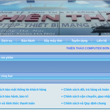
Dịch vụ
Bảo hành
Xây máy tính
Tuyển dụng
Liên hệ
THIÊN THẢO COMPUTER ĐƠN V
 sản phẩm
cùng loại
ách bảo mật thông tin khách hàng
+ Chính sách đổi, trả hàng và hoàn 
ách bảo hành, bảo trì
+ Chính sách vận chuyển, giao nhận
h và hình thức thanh toán
+ Chính sách và Quy định chung