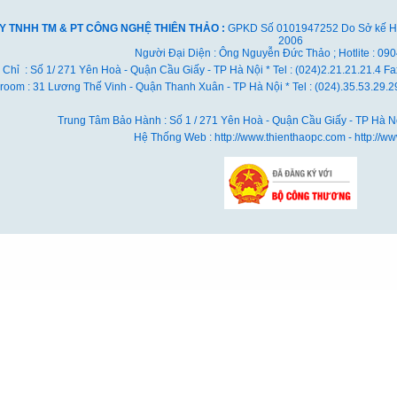
Y TNHH TM & PT CÔNG NGHỆ THIÊN THẢO :
GPKD Số 0101947252 Do Sở kế Hoạ
2006
Người Đại Diện : Ông Nguyễn Đức Thảo ; Hotlite : 09
 Chỉ : Số 1/ 271 Yên Hoà - Quận Cầu Giấy - TP Hà Nội * Tel : (024)2.21.21.21.4 F
oom : 31 Lương Thế Vinh - Quận Thanh Xuân - TP Hà Nội *
Tel : (024).35.53.29.
Trung Tâm Bảo Hành : Số 1 / 271 Yên Hoà - Quận Cầu Giấy - TP Hà Nội
Hệ Thống Web : http://www.thienthaopc.com - http://ww