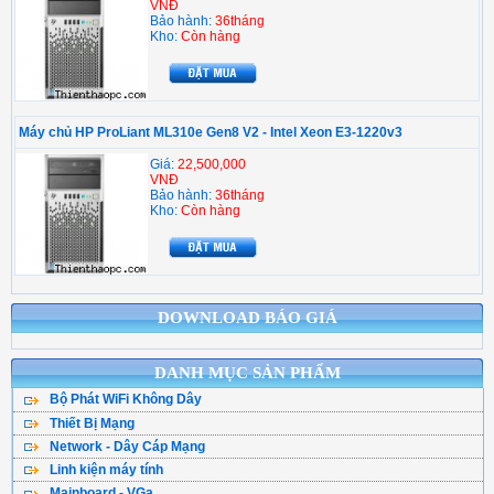
VNĐ
Bảo hành:
36tháng
Kho:
Còn hàng
Máy chủ HP ProLiant ML310e Gen8 V2 - Intel Xeon E3-1220v3
Giá:
22,500,000
VNĐ
Bảo hành:
36tháng
Kho:
Còn hàng
DOWNLOAD BÁO GIÁ
DANH MỤC SẢN PHẨM
Bộ Phát WiFi Không Dây
Thiết Bị Mạng
Bộ Phát WiFi TPLink
Network - Dây Cáp Mạng
WiFi Mesh
WiFi Tenda - DLink
Linh kiện máy tính
Cáp Mạng ( Cuộn )
WiFi Gắn Trần
WiFi Totolink - Hik
Mainboard - VGa