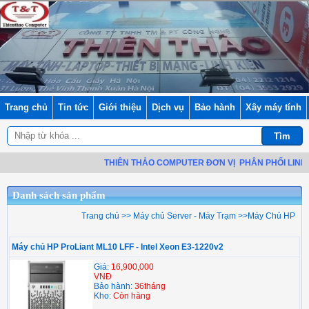
Trang chủ
Tin tức
Giới thiệu
Dịch vụ
Bảo hành
Xây máy tính
THIÊN THẢO COMPUTER ĐƠN VỊ
PHÂN PHỐI LINH KI
Danh sách sản phẩm
Trang chủ
>>
Máy chủ Server - Máy Trạm
>>
Máy Chủ HP
Máy chủ HP ProLiant ML10 LFF - Intel Xeon E3-1220v2
Giá:
16,900,000
VNĐ
Bảo hành:
36tháng
Kho:
Còn hàng