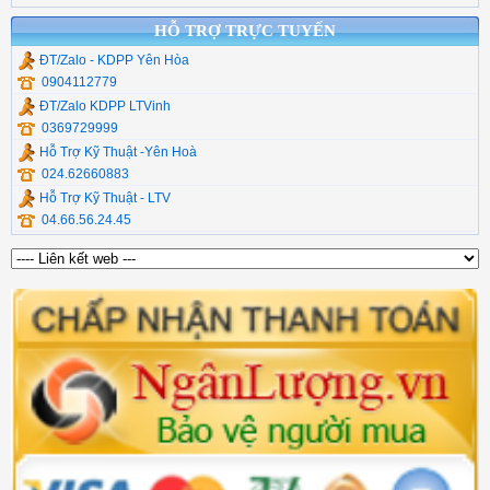
HỖ TRỢ TRỰC TUYẾN
ĐT/Zalo - KDPP Yên Hòa
0904112779
ĐT/Zalo KDPP LTVinh
0369729999
Hỗ Trợ Kỹ Thuật -Yên Hoà
024.62660883
Hỗ Trợ Kỹ Thuật - LTV
04.66.56.24.45