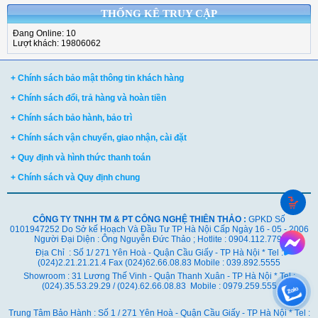
THỐNG KÊ TRUY CẬP
Đang Online: 10
Lượt khách: 19806062
+ Chính sách bảo mật thông tin khách hàng
+ Chính sách đổi, trả hàng và hoàn tiền
+ Chính sách bảo hành, bảo trì
+ Chính sách vận chuyển, giao nhận, cài đặt
+ Quy định và hình thức thanh toán
+ Chính sách và Quy định chung
CÔNG TY TNHH TM & PT CÔNG NGHỆ THIÊN THẢO :
GPKD Số
0101947252 Do Sở kế Hoạch Và Đầu Tư TP Hà Nội Cấp Ngày 16 - 05 - 2006
Người Đại Diện : Ông Nguyễn Đức Thảo ; Hotlite : 0904.112.779
Địa Chỉ : Số 1/ 271 Yên Hoà - Quận Cầu Giấy - TP Hà Nội * Tel :
(024)2.21.21.21.4 Fax (024)62.66.08.83 Mobile : 039.892.5555
Showroom : 31 Lương Thế Vinh - Quận Thanh Xuân - TP Hà Nội *
Tel :
(024).35.53.29.29 / (024).62.66.08.83 Mobile : 0979.259.555
Trung Tâm Bảo Hành : Số 1 / 271 Yên Hoà - Quận Cầu Giấy - TP Hà Nội * Tel :