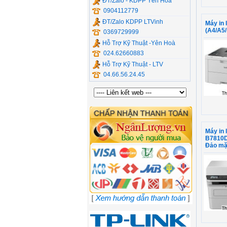
ĐT/Zalo - KDPP Yên Hòa
0904112779
ĐT/Zalo KDPP LTVinh
Máy in
(A4/A5/
0369729999
Hỗ Trợ Kỹ Thuật -Yên Hoà
024.62660883
Hỗ Trợ Kỹ Thuật - LTV
04.66.56.24.45
Máy in 
B7810DW
Đảo mặt