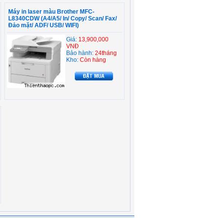
Máy in laser màu Brother MFC-
L8340CDW (A4/A5/ In/ Copy/ Scan/ Fax/
Đảo mặt/ ADF/ USB/ WIFI)
Giá:
13,900,000
VNĐ
Bảo hành:
24tháng
Kho:
Còn hàng