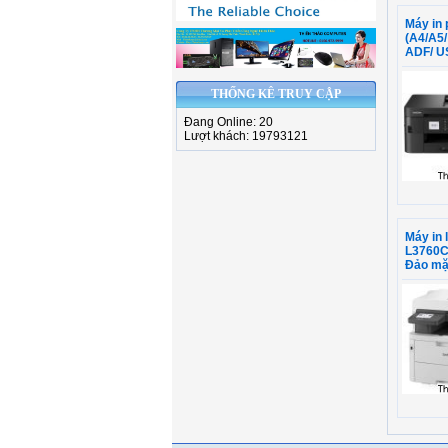
Máy in
(A4/A5/
ADF/ US
THỐNG KÊ TRUY CẬP
Đang Online: 20
Lượt khách: 19793121
Máy in 
L3760CD
Đảo mặt