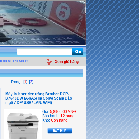
N VỊ
PHÂN PHỐI LINH KIỆN ĐIỆN TỬ MÁY TÍNH - THIẾT BỊ VĂN PHÒNG - GIẢI
Xem giỏ hàng
Trang: [
1
] [
2
]
Máy in laser đen trắng Brother DCP-
B7640DW (A4/A5/ In/ Copy/ Scan/ Đảo
mặt/ ADF/ USB/ LAN/ WIFI)
Giá:
5,890,000 VNĐ
Bảo hành:
12tháng
Kho:
Còn hàng