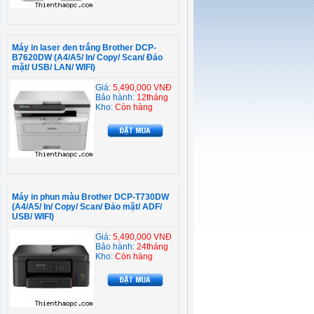
Máy in laser đen trắng Brother DCP-
B7620DW (A4/A5/ In/ Copy/ Scan/ Đảo
mặt/ USB/ LAN/ WIFI)
Giá:
5,490,000 VNĐ
Bảo hành:
12tháng
Kho:
Còn hàng
Máy in phun màu Brother DCP-T730DW
(A4/A5/ In/ Copy/ Scan/ Đảo mặt/ ADF/
USB/ WIFI)
Giá:
5,490,000 VNĐ
Bảo hành:
24tháng
Kho:
Còn hàng