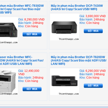
 phun màu Brother MFC-T930DW
Máy in phun màu Brother DCP-T430W
 In/ Copy/ Scan/ Fax/ Đảo mặt/
(A4/A5/ In/ Copy/ Scan/ USB/ WIFI)
B/ WIFI)
Giá:
3,690,000 VNĐ
Giá:
8,290,000 VNĐ
Bảo hành:
24tháng
Bảo hành:
24tháng
Kho:
Còn hàng
Kho:
Còn hàng
laser màu Brother MFC-
Máy in phun màu Brother DCP-T820DW
W (A4/A5/ In/ Copy/ Scan/ Fax/
(A4/A5/ Copy/ Scan/ Đảo mặt/ ADF/ USB/
/ ADF/ USB/ LAN/ WIFI)
LAN/ WIFI)
Giá:
12,490,000
Giá:
6,290,000 VNĐ
VNĐ
Bảo hành:
24tháng
Bảo hành:
24tháng
Kho:
Còn hàng
Kho:
Còn hàng