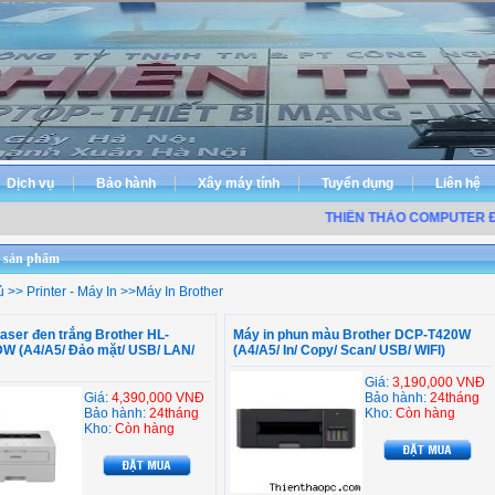
Dịch vụ
Bảo hành
Xây máy tính
Tuyển dụng
Liên hệ
THIÊN THẢO COMPUTER ĐƠ
 sản phẩm
ủ
>>
Printer - Máy In
>>
Máy In Brother
laser đen trắng Brother HL-
Máy in phun màu Brother DCP-T420W
W (A4/A5/ Đảo mặt/ USB/ LAN/
(A4/A5/ In/ Copy/ Scan/ USB/ WIFI)
Giá:
3,190,000 VNĐ
Giá:
4,390,000 VNĐ
Bảo hành:
24tháng
Bảo hành:
24tháng
Kho:
Còn hàng
Kho:
Còn hàng