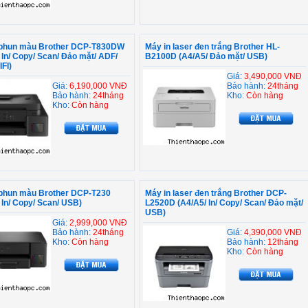
 phun màu Brother DCP-T830DW
Máy in laser đen trắng Brother HL-
 In/ Copy/ Scan/ Đảo mặt/ ADF/
B2100D (A4/A5/ Đảo mặt/ USB)
FI)
Giá:
3,490,000 VNĐ
Giá:
6,190,000 VNĐ
Bảo hành:
24tháng
Bảo hành:
24tháng
Kho:
Còn hàng
Kho:
Còn hàng
 phun màu Brother DCP-T230
Máy in laser đen trắng Brother DCP-
 In/ Copy/ Scan/ USB)
L2520D (A4/A5/ In/ Copy/ Scan/ Đảo mặt/
USB)
Giá:
2,999,000 VNĐ
Bảo hành:
24tháng
Giá:
4,390,000 VNĐ
Kho:
Còn hàng
Bảo hành:
12tháng
Kho:
Còn hàng