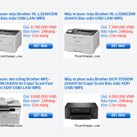
 laser màu Brother HL-L3240CDW
Máy in laser màu Brother HL-L3280CDW
 Đảo mặt/ USB/ LAN/ WIFI)
(A4/A5/ Đảo mặt/ USB/ LAN/ WIFI)
Giá:
6,790,000 VNĐ
Giá:
7,390,000 VNĐ
Bảo hành:
24tháng
Bảo hành:
24tháng
Kho:
Còn hàng
Kho:
Còn hàng
laser đen trắng Brother MFC-
Máy in phun màu Brother DCP-T530DW
 (A4/A5/ In/ Copy/ Scan/ Fax/
(A4/A5/ In/ Copy/ Scan/ Đảo mặt/ ADF/
/ ADF/ USB/ LAN/ WIFI)
USB/ WIFI)
Giá:
6,690,000 VNĐ
Giá:
4,590,000 VNĐ
Bảo hành:
12tháng
Bảo hành:
24tháng
Kho:
Còn hàng
Kho:
Còn hàng