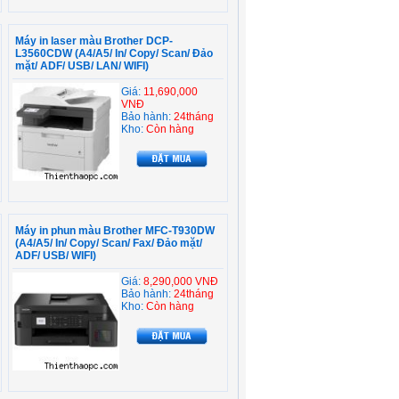
Máy in laser màu Brother DCP-
L3560CDW (A4/A5/ In/ Copy/ Scan/ Đảo
mặt/ ADF/ USB/ LAN/ WIFI)
Giá:
11,690,000
VNĐ
Bảo hành:
24tháng
Kho:
Còn hàng
Máy in phun màu Brother MFC-T930DW
(A4/A5/ In/ Copy/ Scan/ Fax/ Đảo mặt/
ADF/ USB/ WIFI)
Giá:
8,290,000 VNĐ
Bảo hành:
24tháng
Kho:
Còn hàng