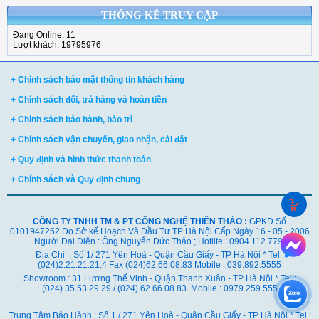
THỐNG KÊ TRUY CẬP
Đang Online: 11
Lượt khách: 19795976
+ Chính sách bảo mật thông tin khách hàng
+ Chính sách đổi, trả hàng và hoàn tiền
+ Chính sách bảo hành, bảo trì
+ Chính sách vận chuyển, giao nhận, cài đặt
+ Quy định và hình thức thanh toán
+ Chính sách và Quy định chung
CÔNG TY TNHH TM & PT CÔNG NGHỆ THIÊN THẢO :
GPKD Số
0101947252 Do Sở kế Hoạch Và Đầu Tư TP Hà Nội Cấp Ngày 16 - 05 - 2006
Người Đại Diện : Ông Nguyễn Đức Thảo ; Hotlite : 0904.112.779
Địa Chỉ : Số 1/ 271 Yên Hoà - Quận Cầu Giấy - TP Hà Nội * Tel :
(024)2.21.21.21.4 Fax (024)62.66.08.83 Mobile : 039.892.5555
Showroom : 31 Lương Thế Vinh - Quận Thanh Xuân - TP Hà Nội *
Tel :
(024).35.53.29.29 / (024).62.66.08.83 Mobile : 0979.259.555
Trung Tâm Bảo Hành : Số 1 / 271 Yên Hoà - Quận Cầu Giấy - TP Hà Nội * Tel :