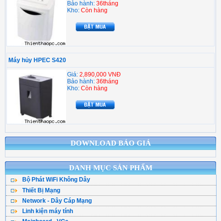
Bảo hành:
36tháng
Kho:
Còn hàng
Máy hủy HPEC S420
Giá:
2,890,000 VNĐ
Bảo hành:
36tháng
Kho:
Còn hàng
DOWNLOAD BÁO GIÁ
DANH MỤC SẢN PHẨM
Bộ Phát WiFi Không Dây
Thiết Bị Mạng
Bộ Phát WiFi TPLink
Network - Dây Cáp Mạng
WiFi Mesh
WiFi Tenda - DLink
Linh kiện máy tính
Cáp Mạng ( Cuộn )
WiFi Gắn Trần
WiFi Totolink - Hik