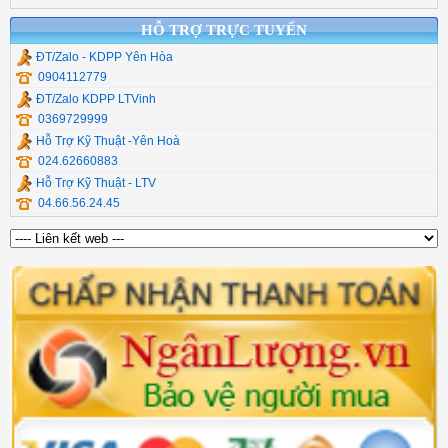
HỖ TRỢ TRỰC TUYẾN
ĐT/Zalo - KDPP Yên Hòa
0904112779
ĐT/Zalo KDPP LTVinh
0369729999
Hỗ Trợ Kỹ Thuật -Yên Hoà
024.62660883
Hỗ Trợ Kỹ Thuật - LTV
04.66.56.24.45