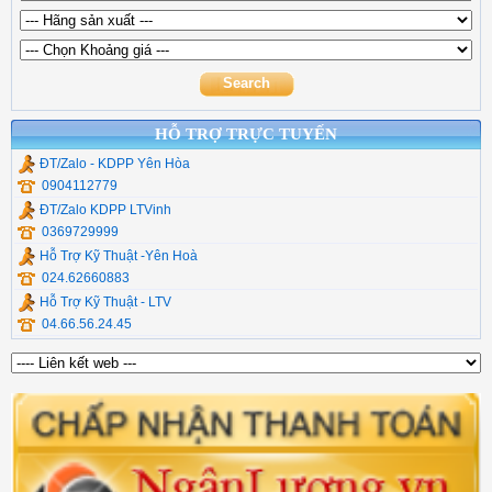
Type C, Lan , Đọc Thẻ
Mikrotik
Hộp đựng ổ cứng
Dụng cụ thi công quang
Thiết Bị Mạng Veggieg
Commscope
Cáp Chuyển Đổi UGR
Chuyển quang hdmi
Cáp Usb Ugreen
HỖ TRỢ TRỰC TUYẾN
ĐT/Zalo - KDPP Yên Hòa
0904112779
ĐT/Zalo KDPP LTVinh
0369729999
Hỗ Trợ Kỹ Thuật -Yên Hoà
024.62660883
Hỗ Trợ Kỹ Thuật - LTV
04.66.56.24.45