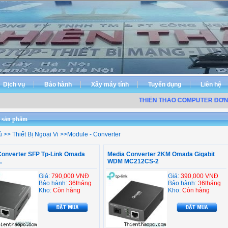
Dịch vụ
Bảo hành
Xây máy tính
Tuyển dụng
Liên hệ
THIÊN THẢO COMPUTER ĐƠN V
 sản phẩm
ủ
>>
Thiết Bị Ngoại Vi
>>
Module - Converter
Converter SFP Tp-Link Omada
Media Converter 2KM Omada Gigabit
L
WDM MC212CS-2
Giá:
790,000 VNĐ
Giá:
390,000 VNĐ
Bảo hành:
36tháng
Bảo hành:
36tháng
Kho:
Còn hàng
Kho:
Còn hàng