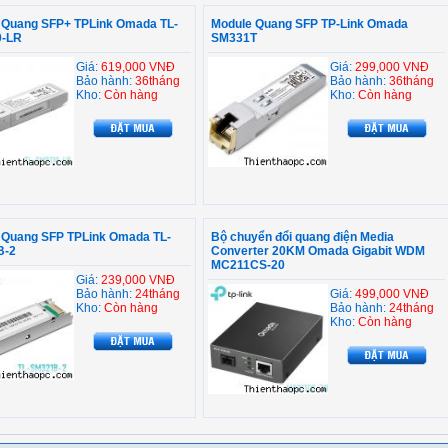
 Quang SFP+ TPLink Omada TL-
Module Quang SFP TP-Link Omada
0-LR
SM331T
Giá:
619,000 VNĐ
Giá:
299,000 VNĐ
Bảo hành:
36tháng
Bảo hành:
36tháng
Kho:
Còn hàng
Kho:
Còn hàng
 Quang SFP TPLink Omada TL-
Bộ chuyển đổi quang điện Media
B-2
Converter 20KM Omada Gigabit WDM
MC211CS-20
Giá:
239,000 VNĐ
Bảo hành:
24tháng
Giá:
499,000 VNĐ
Kho:
Còn hàng
Bảo hành:
24tháng
Kho:
Còn hàng