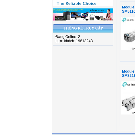
Module
SM511
THỐNG KÊ TRUY CẬP
Đang Online: 2
Lượt khách: 19818243
Module
SM321