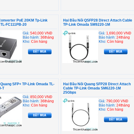
Converter PoE 20KM Tp-Link
Hai Đầu Nối QSFP28 Direct Attach Cable
TL-FC111PB-20
TP-Link Omada SM9220-1M
Giá:
540,000 VNĐ
Giá:
1,690,000 VNĐ
Bảo hành:
36tháng
Bảo hành:
24tháng
Kho:
Còn hàng
Kho:
Còn hàng
 Quang SFP+ TP-Link Omada TL-
Hai Đầu Nối Quang SFP28 Direct Attach
-T
Cable TP-Link Omada SM6220-1M
25Gbps
Giá:
850,000 VNĐ
Bảo hành:
36tháng
Giá:
790,000 VNĐ
Kho:
Còn hàng
Bảo hành:
24tháng
Kho:
Còn hàng