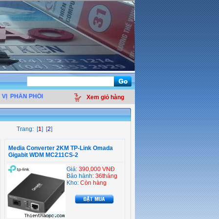
Ị
PHÂN PHỐI LINH KIỆN ĐIỆN TỬ MÁY TÍNH - THIẾT BỊ VĂN PHÒNG - GIẢI PH
Xem giỏ hàng
Trang: [
1
] [
2
]
Media Converter 2KM TP-Link Omada
Gigabit WDM MC211CS-2
Giá:
390,000 VNĐ
Bảo hành:
36tháng
Kho:
Còn hàng