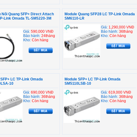
 Nối Quang SFP+ Direct Attach
Module Quang SFP28 LC TP-Link Omada
TP-Link Omada TL-SM5220-3M
SM6110-LR
Giá:
1,290,000 VNĐ
Giá:
590,000 VNĐ
Bảo hành:
36tháng
Bảo hành:
24tháng
Kho:
Còn hàng
Kho:
Còn hàng
 SFP+ LC TP-Link Omada
Module SFP+ LC TP-Link Omada
0LSA-10
SM5110LSB-10
Giá:
690,000 VNĐ
Giá:
619,000 VNĐ
Bảo hành:
36tháng
Bảo hành:
36tháng
Kho:
Còn hàng
Kho:
Còn hàng