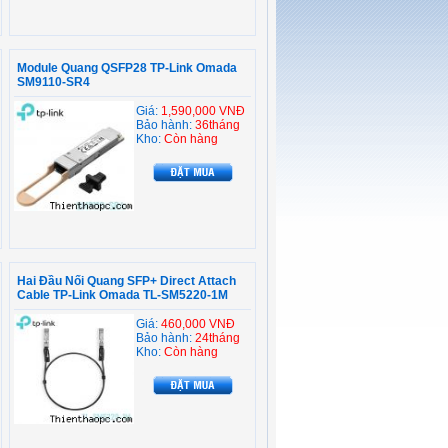
Module Quang QSFP28 TP-Link Omada
SM9110-SR4
Giá:
1,590,000 VNĐ
Bảo hành:
36tháng
Kho:
Còn hàng
Hai Đầu Nối Quang SFP+ Direct Attach
Cable TP-Link Omada TL-SM5220-1M
Giá:
460,000 VNĐ
Bảo hành:
24tháng
Kho:
Còn hàng