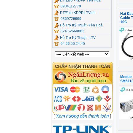
ĐT/Zalo - KDPP Yên Hòa
0904112779
ĐT/Zalo KDPP LTVinh
Hai Đầu
Cable 
0369729999
10G
Hỗ Trợ Kỹ Thuật -Yên Hoà
024.62660883
Hỗ Trợ Kỹ Thuật - LTV
04.66.56.24.45
Module
SM511