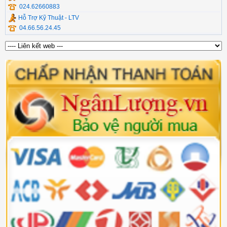
024.62660883
Hỗ Trợ Kỹ Thuật - LTV
04.66.56.24.45