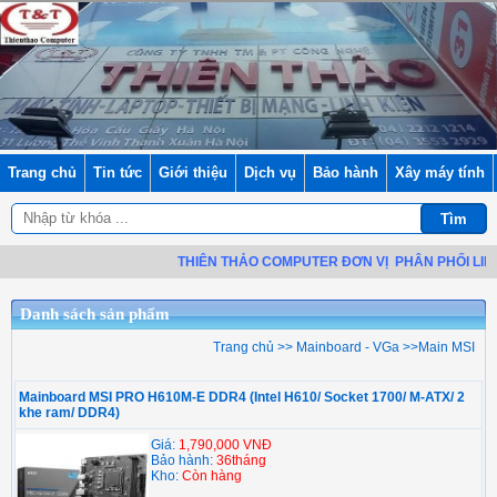
Trang chủ
Tin tức
Giới thiệu
Dịch vụ
Bảo hành
Xây máy tính
THIÊN THẢO COMPUTER ĐƠN VỊ
PHÂN PHỐI LINH K
Danh sách sản phẩm
Trang chủ
>>
Mainboard - VGa
>>
Main MSI
Mainboard MSI PRO H610M-E DDR4 (Intel H610/ Socket 1700/ M-ATX/ 2
khe ram/ DDR4)
Giá:
1,790,000 VNĐ
Bảo hành:
36tháng
Kho:
Còn hàng