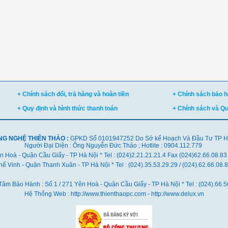
+ Chính sách đổi, trả hàng và hoàn tiền
+ Chính sách bảo hà
+ Quy định và hình thức thanh toán
+ Chính sách và Q
NG NGHỆ THIÊN THẢO :
GPKD Số 0101947252 Do Sở kế Hoạch Và Đầu Tư TP Hà 
Người Đại Diện : Ông Nguyễn Đức Thảo ; Hotlite : 0904.112.779
ên Hoà - Quận Cầu Giấy - TP Hà Nội * Tel : (024)2.21.21.21.4 Fax (024)62.66.08.83
ế Vinh - Quận Thanh Xuân - TP Hà Nội *
Tel : (024).35.53.29.29 / (024).62.66.08
Tâm Bảo Hành : Số 1 / 271 Yên Hoà - Quận Cầu Giấy - TP Hà Nội * Tel : (024).66.5
Hệ Thống Web : http://www.thienthaopc.com - http://www.delux.vn