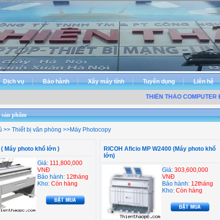
Dịch vụ
Bảo hành
Xây máy tính
Tuyển dụng
Liên hệ
THIÊN THẢO COMPUTER ĐƠ
 sản phẩm
ủ
>>
Thiết bị văn phòng
>>
Máy Photocopy
( Máy photo khổ lớn )
RICOH Aficio MP W2400 (Máy photo khổ
lớn)
Giá:
111,800,000
VNĐ
Giá:
303,600,000
Bảo hành:
12tháng
VNĐ
Kho:
Còn hàng
Bảo hành:
12tháng
Kho:
Còn hàng