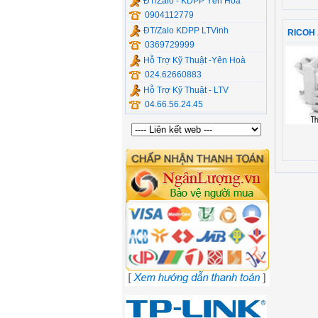
ĐT/Zalo - KDPP Yên Hòa
0904112779
ĐT/Zalo KDPP LTVinh
RICOH A
0369729999
Hỗ Trợ Kỹ Thuật -Yên Hoà
024.62660883
Hỗ Trợ Kỹ Thuật - LTV
04.66.56.24.45