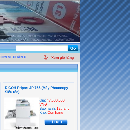
N VỊ
PHÂN PHỐI LINH KIỆN ĐIỆN TỬ MÁY TÍNH - THIẾT BỊ VĂN PHÒNG - GIẢ
Xem giỏ hàng
RICOH Priport JP 755 (Máy Photocopy
Siêu tốc)
Giá:
47,500,000
VNĐ
Bảo hành:
12tháng
Kho:
Còn hàng