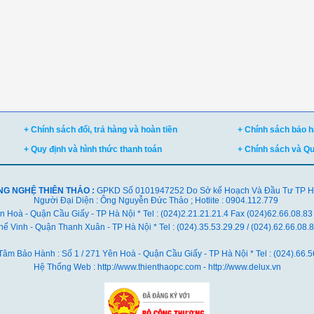
+ Chính sách đổi, trả hàng và hoàn tiền
+ Chính sách bảo hà
+ Quy định và hình thức thanh toán
+ Chính sách và Q
NG NGHỆ THIÊN THẢO :
GPKD Số 0101947252 Do Sở kế Hoạch Và Đầu Tư TP Hà 
Người Đại Diện : Ông Nguyễn Đức Thảo ; Hotlite : 0904.112.779
ên Hoà - Quận Cầu Giấy - TP Hà Nội * Tel : (024)2.21.21.21.4 Fax (024)62.66.08.83
ế Vinh - Quận Thanh Xuân - TP Hà Nội *
Tel : (024).35.53.29.29 / (024).62.66.08
Tâm Bảo Hành : Số 1 / 271 Yên Hoà - Quận Cầu Giấy - TP Hà Nội * Tel : (024).66.5
Hệ Thống Web : http://www.thienthaopc.com - http://www.delux.vn