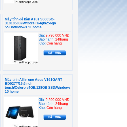
Máy tính để bàn Asus S500SC-
310105039W/Core i3/4gb/256gb
SSD/Windows 11 home
Giá:
9,790,000 VNĐ
Bảo hành:
24tháng
Kho:
Còn hàng
Máy tính All in one Asus V161GART-
BD027T/15.6inch
touch/Celeron/4GB/128GB SSD/Windows
10 home
Giá:
9,290,000 VNĐ
Bảo hành:
24tháng
Kho:
Còn hàng