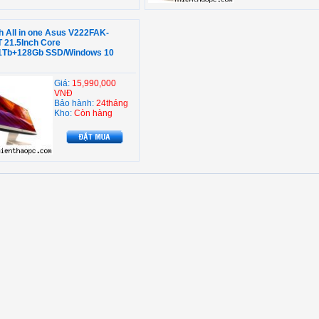
́nh All in one Asus V222FAK-
 21.5Inch Core
/1Tb+128Gb SSD/Windows 10
Giá:
15,990,000
VNĐ
Bảo hành:
24tháng
Kho:
Còn hàng