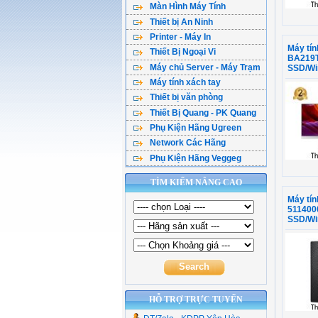
Màn Hình Máy Tính
Máy Tính Dell
Chuột Máy Tính
Main Gigabyte
Ổ cứng gắn ngoài
Vật Tư Thoại
Switch Lan 100
Draytek Vigo
Thiết bị An Ninh
Màn Hình Sam Sung
Máy Tính HP
Tai Nghe
Main MSI
Power - Nguồn PC
Modul jack
Switch Lan 1000
IP Com - Aruba
Printer - Máy In
Camera Ezviz IP
Màn Hình Asus
Máy Tính Lenovo
USB Flash
Main Biostar
Case - Vỏ máy tính
Tủ mạng ( RACK )
Switch POE
Máy ti
Thiết Bị Ngoại Vi
Máy In Canon
Camera IMOU IP
Màn Hình Dell
Máy Tính Asus
BA219T
Thẻ Nhớ
VGA ASUS
Máy chủ Server - Máy Trạm
Cáp HDMI - VGa
SSD/Wi
Máy In HP
Camera Tenda IP
Màn Hình HP
Loa Vi Tính
VGA Gigabyte
Máy tính xách tay
Máy Chủ Dell - Asus
Hub Usb - Type C
Máy In Brother
Camera Tapo IP
Màn Hình LG
Webcam
Thiết bị văn phòng
Laptop ACER
Máy Chủ HP
Thiết Bị Mạng Ugreen
Máy in Epson
Đầu ghi camera
Màn Hình Viewsonic
Thiết Bị Quang - PK Quang
UPS Bộ lưu điện
Laptop HP
Máy Chủ IBM
Module - Converter
Máy In Pantum
Lắp trọn bộ camera
Màn Hình MSI
Phụ Kiện Hãng Ugreen
Hộp Phối Quang
Máy quét
Laptop DELL
Máy Chủ Lenovo
Phụ kiện máy tính
Camera Giám Sát
Màn Hình Khác
Network Các Hãng
Cable HDMI Ugreen
Chuyển đổi quang
Máy Photocopy
Laptop ASUS
FPT Server
Fan-Quạt Tản Nhiệt
Chuông cửa có hình
Phụ Kiện Hãng Veggeg
Panduit
Cáp DVI - VGa
Chuyển Quang POE
Thiết bị mã vạch
Laptop Lenovo
Linh Kiện Sever
Cáp Vga , HDMI, DVI
Linksys
Chia DVI-VGa-HDMI
Dây Nhảy Quang
Máy hủy tài liệu
Laptop Khác
TÌM KIẾM NÂNG CAO
Cổng Chuyển Veggieg
Cisco
Hub Usb Type C
Măng Xông Quang
Phần Mềm Diệt Virut
Adapter Laptop
Máy ti
Bộ Chia (Hub ) Type C
H3C
511400
Chia Usb Ugreen
Chuyển quang Video
SSD/Wi
Type C, Lan , Đọc Thẻ
Mikrotik
Hộp đựng ổ cứng
Dụng cụ thi công quang
Thiết Bị Mạng Veggieg
Commscope
Cáp Chuyển Đổi UGR
Chuyển quang hdmi
Cáp Usb Ugreen
HỖ TRỢ TRỰC TUYẾN