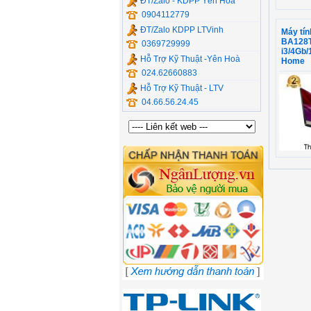
ĐT/Zalo - KDPP Yên Hòa
0904112779
ĐT/Zalo KDPP LTVinh
Máy ti
BA128T
0369729999
i3/4Gb
Hỗ Trợ Kỹ Thuật -Yên Hoà
Home
024.62660883
Hỗ Trợ Kỹ Thuật - LTV
04.66.56.24.45