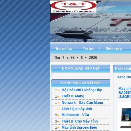
Trang chủ
Tin tức
Giới thiệu
Thứ 7 : 08 - 8 - 2026
DOWNLOAD BÁO GIÁ
Danh sách
Trang ch
DANH MỤC SẢN PHẨM
Máy ti
Bộ Phát WiFi Không Dây
BA066T
Thiết Bị Mạng
Bộ Phát WiFi TPLink
i3/8GB
Network - Dây Cáp Mạng
WiFi Mesh
WiFi Tenda - DLink
Linh kiện máy tính
Cáp Mạng ( Cuộn )
WiFi Gắn Trần
WiFi Totolink - Hik
Mainboard - VGa
CPU - Bộ vi xử lý
Cân Bằng Tải
Kích Sóng WiFi
WiFi Mercusys
Thiết Bị Cho Máy Tính
Main Asus
Ổ Cứng SSD
Hạt Bấm Mạng
WiFi Router 4G
WiFi Asus
Máy tính thương hiệu
Bàn Phím Máy Tính
Main Asrock
HDD - Ổ đĩa cứng
Patch Panel
Thu WiFi-Cạc Mạng
Wifi Ruijie