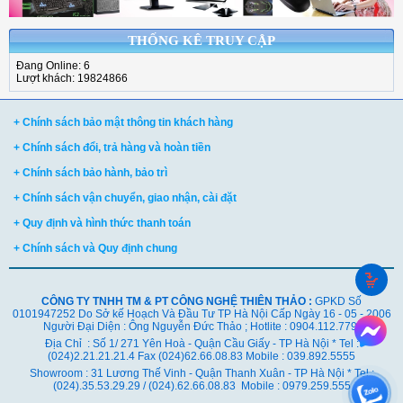
THỐNG KÊ TRUY CẬP
Đang Online: 6
Lượt khách: 19824866
+ Chính sách bảo mật thông tin khách hàng
+ Chính sách đổi, trả hàng và hoàn tiền
+ Chính sách bảo hành, bảo trì
+ Chính sách vận chuyển, giao nhận, cài đặt
+ Quy định và hình thức thanh toán
+ Chính sách và Quy định chung
CÔNG TY TNHH TM & PT CÔNG NGHỆ THIÊN THẢO :
GPKD Số
0101947252 Do Sở kế Hoạch Và Đầu Tư TP Hà Nội Cấp Ngày 16 - 05 - 2006
Người Đại Diện : Ông Nguyễn Đức Thảo ; Hotlite : 0904.112.779
Địa Chỉ : Số 1/ 271 Yên Hoà - Quận Cầu Giấy - TP Hà Nội * Tel :
(024)2.21.21.21.4 Fax (024)62.66.08.83 Mobile : 039.892.5555
Showroom : 31 Lương Thế Vinh - Quận Thanh Xuân - TP Hà Nội *
Tel :
(024).35.53.29.29 / (024).62.66.08.83 Mobile : 0979.259.555