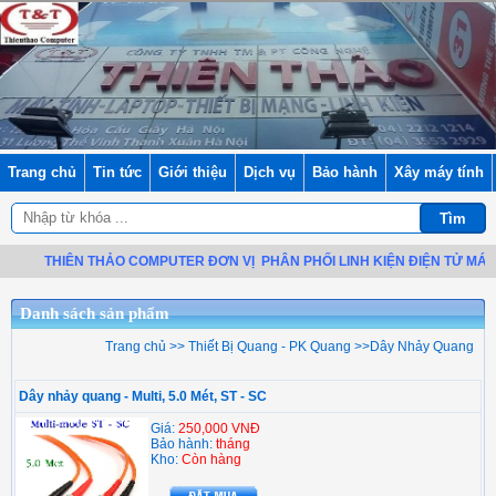
Trang chủ
Tin tức
Giới thiệu
Dịch vụ
Bảo hành
Xây máy tính
THIÊN THẢO COMPUTER ĐƠN VỊ
PHÂN PHỐI LINH KIỆN ĐIỆN TỬ MÁY TÍ
Danh sách sản phẩm
Trang chủ
>>
Thiết Bị Quang - PK Quang
>>
Dây Nhảy Quang
Dây nhảy quang - Multi, 5.0 Mét, ST - SC
Giá:
250,000 VNĐ
Bảo hành:
tháng
Kho:
Còn hàng