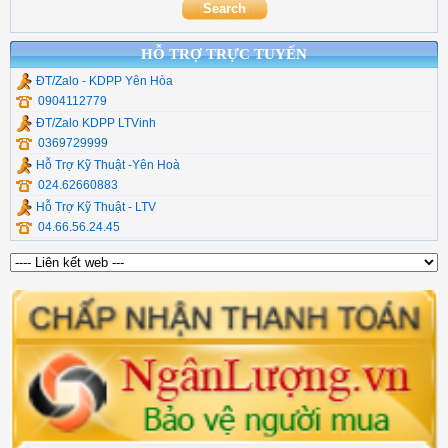
HỖ TRỢ TRỰC TUYẾN
ĐT/Zalo - KDPP Yên Hòa
0904112779
ĐT/Zalo KDPP LTVinh
0369729999
Hỗ Trợ Kỹ Thuật -Yên Hoà
024.62660883
Hỗ Trợ Kỹ Thuật - LTV
04.66.56.24.45