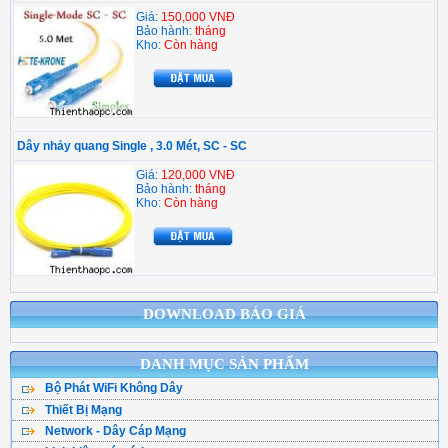
Giá:
150,000 VNĐ
Bảo hành:
tháng
Kho:
Còn hàng
Dây nhảy quang Single , 3.0 Mét, SC - SC
Giá:
120,000 VNĐ
Bảo hành:
tháng
Kho:
Còn hàng
DOWNLOAD BÁO GIÁ
DANH MỤC SẢN PHẨM
Bộ Phát WiFi Không Dây
Thiết Bị Mạng
Bộ Phát WiFi TPLink
Network - Dây Cáp Mạng
WiFi Mesh
WiFi Tenda - DLink