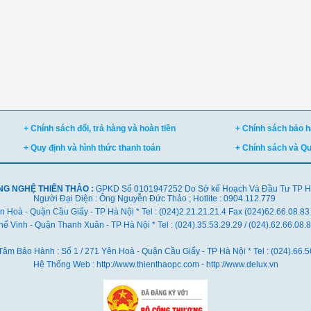
+ Chính sách đổi, trả hàng và hoàn tiền
+ Chính sách bảo hà
+ Quy định và hình thức thanh toán
+ Chính sách và Q
NG NGHỆ THIÊN THẢO :
GPKD Số 0101947252 Do Sở kế Hoạch Và Đầu Tư TP Hà 
Người Đại Diện : Ông Nguyễn Đức Thảo ; Hotlite : 0904.112.779
ên Hoà - Quận Cầu Giấy - TP Hà Nội * Tel : (024)2.21.21.21.4 Fax (024)62.66.08.83
ế Vinh - Quận Thanh Xuân - TP Hà Nội *
Tel : (024).35.53.29.29 / (024).62.66.08
Tâm Bảo Hành : Số 1 / 271 Yên Hoà - Quận Cầu Giấy - TP Hà Nội * Tel : (024).66.5
Hệ Thống Web : http://www.thienthaopc.com - http://www.delux.vn