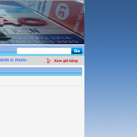
ƠN VỊ
PHÂN PHỐI LINH KIỆN ĐIỆN TỬ MÁY TÍNH - THIẾT BỊ VĂN PHÒNG - GI
Xem giỏ hàng