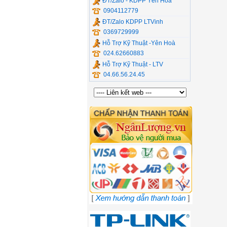
ĐT/Zalo - KDPP Yên Hòa
0904112779
ĐT/Zalo KDPP LTVinh
0369729999
Hỗ Trợ Kỹ Thuật -Yên Hoà
024.62660883
Hỗ Trợ Kỹ Thuật - LTV
04.66.56.24.45