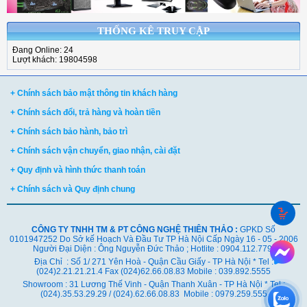
THỐNG KÊ TRUY CẬP
Đang Online: 24
Lượt khách: 19804598
+ Chính sách bảo mật thông tin khách hàng
+ Chính sách đổi, trả hàng và hoàn tiền
+ Chính sách bảo hành, bảo trì
+ Chính sách vận chuyển, giao nhận, cài đặt
+ Quy định và hình thức thanh toán
+ Chính sách và Quy định chung
CÔNG TY TNHH TM & PT CÔNG NGHỆ THIÊN THẢO :
GPKD Số
0101947252 Do Sở kế Hoạch Và Đầu Tư TP Hà Nội Cấp Ngày 16 - 05 - 2006
Người Đại Diện : Ông Nguyễn Đức Thảo ; Hotlite : 0904.112.779
Địa Chỉ : Số 1/ 271 Yên Hoà - Quận Cầu Giấy - TP Hà Nội * Tel :
(024)2.21.21.21.4 Fax (024)62.66.08.83 Mobile : 039.892.5555
Showroom : 31 Lương Thế Vinh - Quận Thanh Xuân - TP Hà Nội *
Tel :
(024).35.53.29.29 / (024).62.66.08.83 Mobile : 0979.259.555