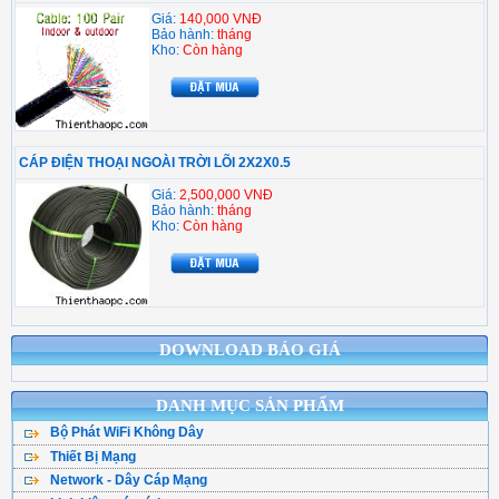
Giá:
140,000 VNĐ
Bảo hành:
tháng
Kho:
Còn hàng
CÁP ĐIỆN THOẠI NGOÀI TRỜI LÕI 2X2X0.5
Giá:
2,500,000 VNĐ
Bảo hành:
tháng
Kho:
Còn hàng
DOWNLOAD BÁO GIÁ
DANH MỤC SẢN PHẨM
Bộ Phát WiFi Không Dây
Thiết Bị Mạng
Bộ Phát WiFi TPLink
Network - Dây Cáp Mạng
WiFi Mesh
WiFi Tenda - DLink