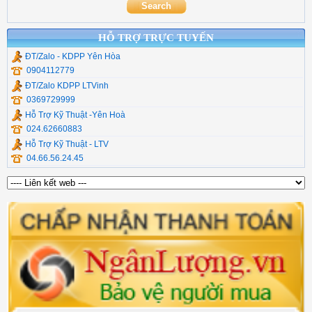
HỖ TRỢ TRỰC TUYẾN
ĐT/Zalo - KDPP Yên Hòa
0904112779
ĐT/Zalo KDPP LTVinh
0369729999
Hỗ Trợ Kỹ Thuật -Yên Hoà
024.62660883
Hỗ Trợ Kỹ Thuật - LTV
04.66.56.24.45