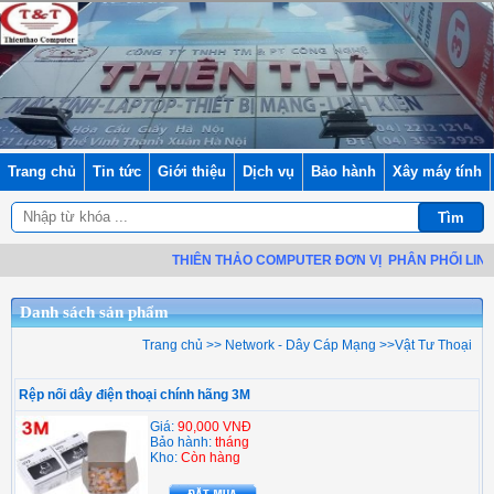
Trang chủ
Tin tức
Giới thiệu
Dịch vụ
Bảo hành
Xây máy tính
THIÊN THẢO COMPUTER ĐƠN VỊ
PHÂN PHỐI LINH K
Danh sách sản phẩm
Trang chủ
>>
Network - Dây Cáp Mạng
>>
Vật Tư Thoại
Rệp nối dây điện thoại chính hãng 3M
Giá:
90,000 VNĐ
Bảo hành:
tháng
Kho:
Còn hàng