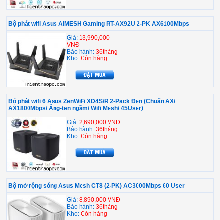
Bộ phát wifi Asus AIMESH Gaming RT-AX92U 2-PK AX6100Mbps
Giá:
13,990,000
VNĐ
Bảo hành:
36tháng
Kho:
Còn hàng
Bộ phát wifi 6 Asus ZenWiFi XD4S/R 2-Pack Đen (Chuẩn AX/
AX1800Mbps/ Ăng-ten ngầm/ Wifi Mesh/ 45User)
Giá:
2,690,000 VNĐ
Bảo hành:
36tháng
Kho:
Còn hàng
Bộ mở rộng sóng Asus Mesh CT8 (2-PK) AC3000Mbps 60 User
Giá:
8,890,000 VNĐ
Bảo hành:
36tháng
Kho:
Còn hàng