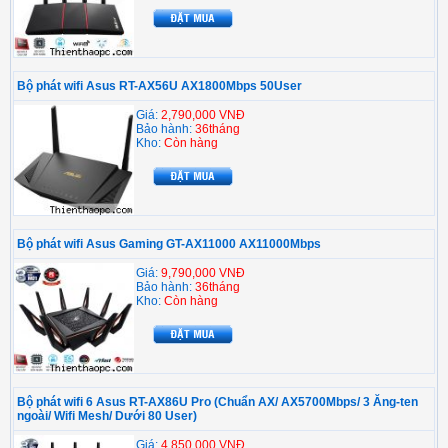
Bộ phát wifi Asus RT-AX56U AX1800Mbps 50User
Giá:
2,790,000 VNĐ
Bảo hành:
36tháng
Kho:
Còn hàng
Bộ phát wifi Asus Gaming GT-AX11000 AX11000Mbps
Giá:
9,790,000 VNĐ
Bảo hành:
36tháng
Kho:
Còn hàng
Bộ phát wifi 6 Asus RT-AX86U Pro (Chuẩn AX/ AX5700Mbps/ 3 Ăng-ten
ngoài/ Wifi Mesh/ Dưới 80 User)
Giá:
4,850,000 VNĐ