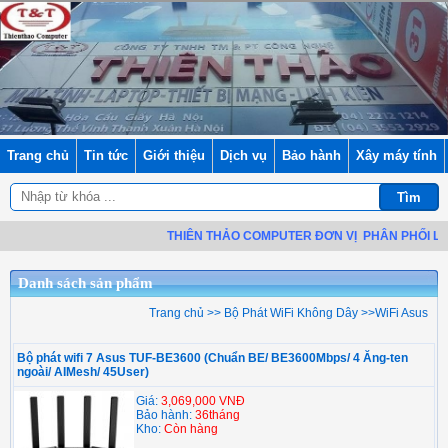
Trang chủ
Tin tức
Giới thiệu
Dịch vụ
Bảo hành
Xây máy tính
THIÊN THẢO COMPUTER ĐƠN VỊ
PHÂN PHỐI LINH 
Danh sách sản phẩm
Trang chủ
>>
Bộ Phát WiFi Không Dây
>>
WiFi Asus
Bộ phát wifi 7 Asus TUF-BE3600 (Chuẩn BE/ BE3600Mbps/ 4 Ăng-ten
ngoài/ AIMesh/ 45User)
Giá:
3,069,000 VNĐ
Bảo hành:
36tháng
Kho:
Còn hàng