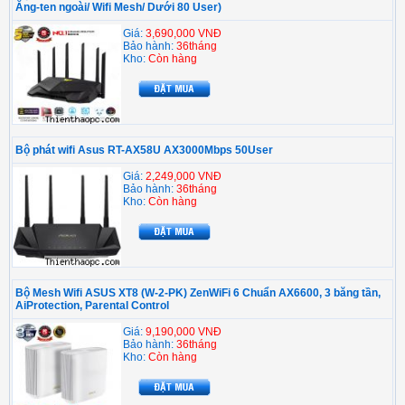
Ăng-ten ngoài/ Wifi Mesh/ Dưới 80 User)
Giá:
3,690,000 VNĐ
Bảo hành:
36tháng
Kho:
Còn hàng
Bộ phát wifi Asus RT-AX58U AX3000Mbps 50User
Giá:
2,249,000 VNĐ
Bảo hành:
36tháng
Kho:
Còn hàng
Bộ Mesh Wifi ASUS XT8 (W-2-PK) ZenWiFi 6 Chuẩn AX6600, 3 băng tần,
AiProtection, Parental Control
Giá:
9,190,000 VNĐ
Bảo hành:
36tháng
Kho:
Còn hàng