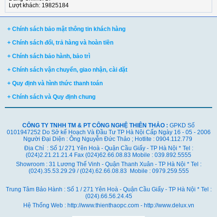
Lượt khách: 19825184
+ Chính sách bảo mật thông tin khách hàng
+ Chính sách đổi, trả hàng và hoàn tiền
+ Chính sách bảo hành, bảo trì
+ Chính sách vận chuyển, giao nhận, cài đặt
+ Quy định và hình thức thanh toán
+ Chính sách và Quy định chung
CÔNG TY TNHH TM & PT CÔNG NGHỆ THIÊN THẢO :
GPKD Số
0101947252 Do Sở kế Hoạch Và Đầu Tư TP Hà Nội Cấp Ngày 16 - 05 - 2006
Người Đại Diện : Ông Nguyễn Đức Thảo ; Hotlite : 0904.112.779
Địa Chỉ : Số 1/ 271 Yên Hoà - Quận Cầu Giấy - TP Hà Nội * Tel :
(024)2.21.21.21.4 Fax (024)62.66.08.83 Mobile : 039.892.5555
Showroom : 31 Lương Thế Vinh - Quận Thanh Xuân - TP Hà Nội *
Tel :
(024).35.53.29.29 / (024).62.66.08.83 Mobile : 0979.259.555
Trung Tâm Bảo Hành : Số 1 / 271 Yên Hoà - Quận Cầu Giấy - TP Hà Nội * Tel :
(024).66.56.24.45
Hệ Thống Web : http://www.thienthaopc.com - http://www.delux.vn