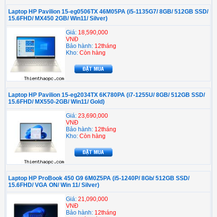
Laptop HP Pavilion 15-eg0506TX 46M05PA (i5-1135G7/ 8GB/ 512GB SSD/
15.6FHD/ MX450 2GB/ Win11/ Silver)
Giá:
18,590,000
VNĐ
Bảo hành:
12tháng
Kho:
Còn hàng
Laptop HP Pavilion 15-eg2034TX 6K780PA (i7-1255U/ 8GB/ 512GB SSD/
15.6FHD/ MX550-2GB/ Win11/ Gold)
Giá:
23,690,000
VNĐ
Bảo hành:
12tháng
Kho:
Còn hàng
Laptop HP ProBook 450 G9 6M0Z5PA (i5-1240P/ 8Gb/ 512GB SSD/
15.6FHD/ VGA ON/ Win 11/ Silver)
Giá:
21,090,000
VNĐ
Bảo hành:
12tháng