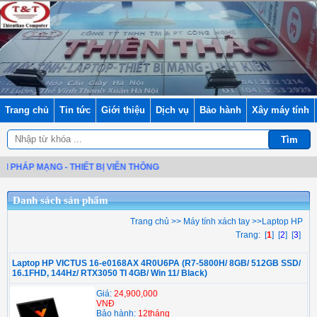
Trang chủ
Tin tức
Giới thiệu
Dịch vụ
Bảo hành
Xây máy tính
 PHÁP MẠNG - THIẾT BỊ VIỄN THÔNG
Danh sách sản phẩm
Trang chủ
>>
Máy tính xách tay
>>
Laptop HP
Trang: [
1
] [
2
] [
3
]
Laptop HP VICTUS 16-e0168AX 4R0U6PA (R7-5800H/ 8GB/ 512GB SSD/
16.1FHD, 144Hz/ RTX3050 TI 4GB/ Win 11/ Black)
Giá:
24,900,000
VNĐ
Bảo hành:
12tháng