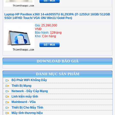
Laptop HP Pavilion x360 14-ek0055TU 6L293PA (I7-1255U/ 16GB/ 512GB
SSD/ 14FHD Touch/ VGA ON/ Win11/ Gold/ Pen)
Giá:
25,390,000
VNĐ
Bảo hành:
12tháng
Kho:
Còn hàng
DOWNLOAD BÁO GIÁ
DANH MỤC SẢN PHẨM
Bộ Phát WiFi Không Dây
Thiết Bị Mạng
Bộ Phát WiFi TPLink
Network - Dây Cáp Mạng
WiFi Mesh
WiFi Tenda - DLink
Linh kiện máy tính
Cáp Mạng ( Cuộn )
WiFi Gắn Trần
WiFi Totolink - Hik
Mainboard - VGa
CPU - Bộ vi xử lý
Cân Bằng Tải
Kích Sóng WiFi
WiFi Mercusys
Thiết Bị Cho Máy Tính
Main Asus
Ổ Cứng SSD
Hạt Bấm Mạng
WiFi Router 4G
WiFi Asus
Máy tính thương hiệu
Bàn Phím Máy Tính
Main Asrock
HDD - Ổ đĩa cứng
Patch Panel