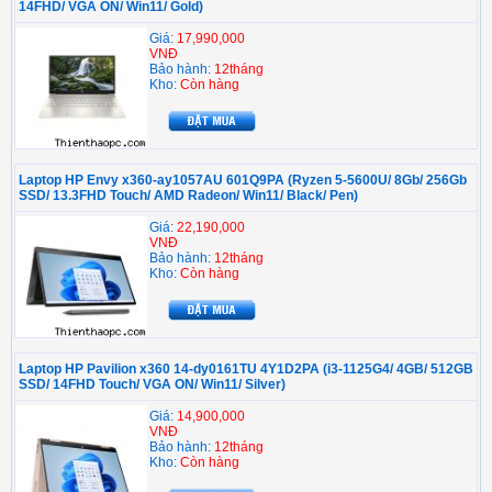
14FHD/ VGA ON/ Win11/ Gold)
Giá:
17,990,000
VNĐ
Bảo hành:
12tháng
Kho:
Còn hàng
Laptop HP Envy x360-ay1057AU 601Q9PA (Ryzen 5-5600U/ 8Gb/ 256Gb
SSD/ 13.3FHD Touch/ AMD Radeon/ Win11/ Black/ Pen)
Giá:
22,190,000
VNĐ
Bảo hành:
12tháng
Kho:
Còn hàng
Laptop HP Pavilion x360 14-dy0161TU 4Y1D2PA (i3-1125G4/ 4GB/ 512GB
SSD/ 14FHD Touch/ VGA ON/ Win11/ Silver)
Giá:
14,900,000
VNĐ
Bảo hành:
12tháng
Kho:
Còn hàng