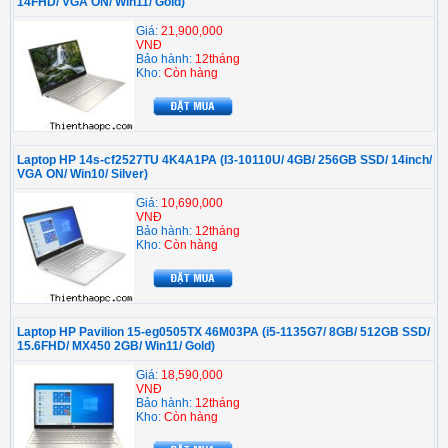
14FHD/ VGA ON/ Win11/ Gold)
Giá:
21,900,000
VNĐ
Bảo hành:
12tháng
Kho:
Còn hàng
Laptop HP 14s-cf2527TU 4K4A1PA (I3-10110U/ 4GB/ 256GB SSD/ 14inch/
VGA ON/ Win10/ Silver)
Giá:
10,690,000
VNĐ
Bảo hành:
12tháng
Kho:
Còn hàng
Laptop HP Pavilion 15-eg0505TX 46M03PA (i5-1135G7/ 8GB/ 512GB SSD/
15.6FHD/ MX450 2GB/ Win11/ Gold)
Giá:
18,590,000
VNĐ
Bảo hành:
12tháng
Kho:
Còn hàng