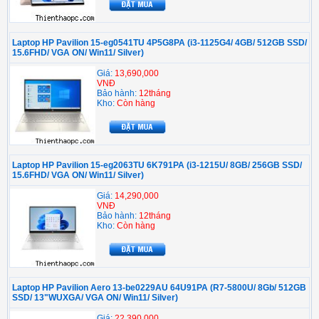
Laptop HP Pavilion 15-eg0541TU 4P5G8PA (i3-1125G4/ 4GB/ 512GB SSD/
15.6FHD/ VGA ON/ Win11/ Silver)
Giá:
13,690,000
VNĐ
Bảo hành:
12tháng
Kho:
Còn hàng
Laptop HP Pavilion 15-eg2063TU 6K791PA (i3-1215U/ 8GB/ 256GB SSD/
15.6FHD/ VGA ON/ Win11/ Silver)
Giá:
14,290,000
VNĐ
Bảo hành:
12tháng
Kho:
Còn hàng
Laptop HP Pavilion Aero 13-be0229AU 64U91PA (R7-5800U/ 8Gb/ 512GB
SSD/ 13"WUXGA/ VGA ON/ Win11/ Silver)
Giá:
22,390,000