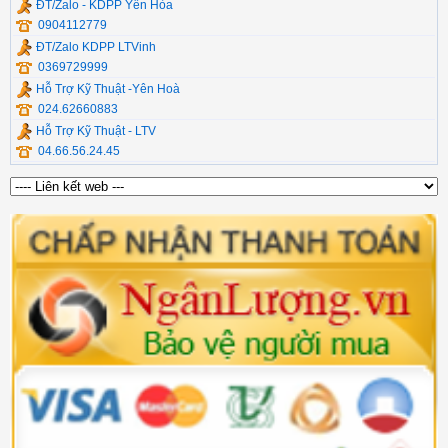
ĐT/Zalo - KDPP Yên Hòa
0904112779
ĐT/Zalo KDPP LTVinh
0369729999
Hỗ Trợ Kỹ Thuật -Yên Hoà
024.62660883
Hỗ Trợ Kỹ Thuật - LTV
04.66.56.24.45