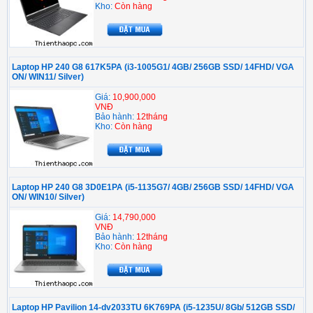
Kho:
Còn hàng
Laptop HP 240 G8 617K5PA (i3-1005G1/ 4GB/ 256GB SSD/ 14FHD/ VGA
ON/ WIN11/ Silver)
Giá:
10,900,000
VNĐ
Bảo hành:
12tháng
Kho:
Còn hàng
Laptop HP 240 G8 3D0E1PA (i5-1135G7/ 4GB/ 256GB SSD/ 14FHD/ VGA
ON/ WIN10/ Silver)
Giá:
14,790,000
VNĐ
Bảo hành:
12tháng
Kho:
Còn hàng
Laptop HP Pavilion 14-dv2033TU 6K769PA (i5-1235U/ 8Gb/ 512GB SSD/