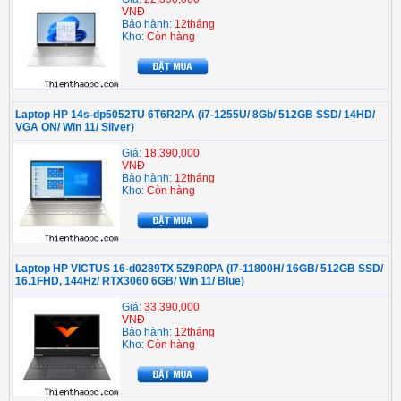
VNĐ
Bảo hành:
12tháng
Kho:
Còn hàng
Laptop HP 14s-dp5052TU 6T6R2PA (i7-1255U/ 8Gb/ 512GB SSD/ 14HD/
VGA ON/ Win 11/ Silver)
Giá:
18,390,000
VNĐ
Bảo hành:
12tháng
Kho:
Còn hàng
Laptop HP VICTUS 16-d0289TX 5Z9R0PA (I7-11800H/ 16GB/ 512GB SSD/
16.1FHD, 144Hz/ RTX3060 6GB/ Win 11/ Blue)
Giá:
33,390,000
VNĐ
Bảo hành:
12tháng
Kho:
Còn hàng