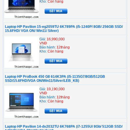
Kho:
Còn hàng
Laptop HP Pavilion 15-eg2059TU 6K789PA (i5-1240P/ 8GB/ 256GB SSD/
15.6FHD/ VGA ON/ Win11/ Silver)
Giá:
16,990,000
VNĐ
Bảo hành:
12tháng
Kho:
Còn hàng
Laptop HP ProBook 450 G8 614K3PA (i5-1135G7/8GB/512GB
SSD/15.6FHD/VGA ON/Win11/Silver/LEB_KB)
Giá:
19,190,000
VNĐ
Bảo hành:
12tháng
Kho:
Còn hàng
Laptop HP Pavilion 14-dv2032TU 6K768PA (i7-1255U/ 8Gb/ 512GB SSD/