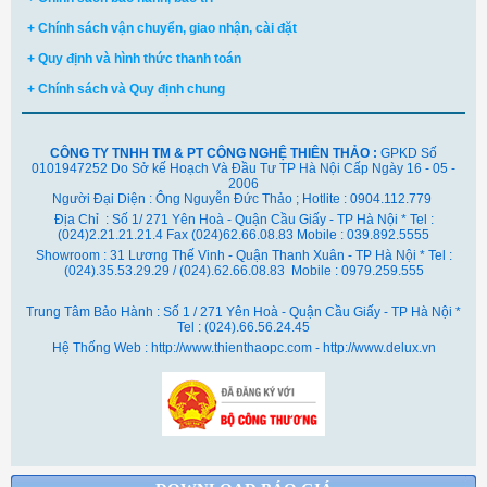
+ Chính sách vận chuyển, giao nhận, cài đặt
+ Quy định và hình thức thanh toán
+ Chính sách và Quy định chung
CÔNG TY TNHH TM & PT CÔNG NGHỆ THIÊN THẢO :
GPKD Số
0101947252 Do Sở kế Hoạch Và Đầu Tư TP Hà Nội Cấp Ngày 16 - 05 -
2006
Người Đại Diện : Ông Nguyễn Đức Thảo ; Hotlite : 0904.112.779
Địa Chỉ : Số 1/ 271 Yên Hoà - Quận Cầu Giấy - TP Hà Nội * Tel :
(024)2.21.21.21.4 Fax (024)62.66.08.83 Mobile : 039.892.5555
Showroom : 31 Lương Thế Vinh - Quận Thanh Xuân - TP Hà Nội *
Tel :
(024).35.53.29.29 / (024).62.66.08.83 Mobile : 0979.259.555
Trung Tâm Bảo Hành : Số 1 / 271 Yên Hoà - Quận Cầu Giấy - TP Hà Nội *
Tel : (024).66.56.24.45
Hệ Thống Web : http://www.thienthaopc.com - http://www.delux.vn