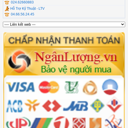
024.62660883
Hỗ Trợ Kỹ Thuật - LTV
04.66.56.24.45