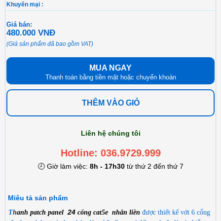
Khuyến mại :
Giá bán:
480.000 VNĐ
(Giá sản phẩm đã bao gồm VAT)
MUA NGAY
Thanh toán bằng tiền mặt hoặc chuyển khoản
THÊM VÀO GIỎ
Liên hệ chúng tôi
Hotline: 036.9729.999
🕗 Giờ làm việc:
8h - 17h30
từ thứ 2 đến thứ 7
Miêu tả sản phẩm
24
T
h
anh p
atch panel
cổng cat5e nhân liền
được thiết kế với 6 cổng