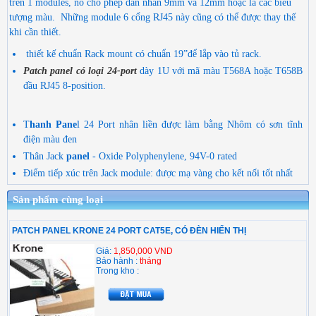
trên 1 modules, nó cho phép dán nhãn 9mm và 12mm hoặc là các biểu
tượng màu. Những module 6 cổng RJ45 này cũng có thể được thay thế
khi cần thiết.
thiết kế chuẩn Rack mount có chuẩn 19”để lắp vào tủ rack.
Patch panel có loại 24-port
dày 1U với mã màu T568A hoặc T658B
đầu RJ45 8-position.
T
hanh Pane
l 24 Port nhân liền
được làm bằng Nhôm có sơn tĩnh
điện màu đen
Thân Jack
panel
- Oxide Polyphenylene, 94V-0 rated
Điểm tiếp xúc trên Jack module: được mạ vàng cho kết nối tốt nhất
Sản phẩm cùng loại
PATCH PANEL KRONE 24 PORT CAT5E​​​​​​​, CÓ ĐÈN HIỂN THỊ
Giá:
1,850,000 VND
Bảo hành :
tháng
Trong kho :